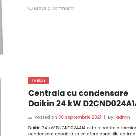
Leave a Comment
Daikin
Centrala cu condensare
Daikin 24 kW D2CND024A1A
Review si Pareri obiective
Posted on
30 septembrie 2021
|
By
admin
Daikin 24 kW D2CND024A1A este o centrala termic
condensare capabila sa va ofere conditiile optime 