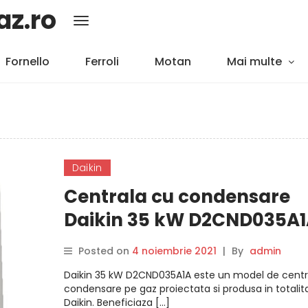
az.ro
Fornello
Ferroli
Motan
Mai multe
Daikin
Centrala cu condensare
Daikin 35 kW D2CND035A1
Review si Pareri pertinent
Posted on
4 noiembrie 2021
|
By
admin
Daikin 35 kW D2CND035A1A este un model de centr
condensare pe gaz proiectata si produsa in totalit
Daikin. Beneficiaza […]