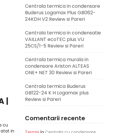
Centrala termica in condensare
Buderus Logamax Plus GB062-
24KDH V2 Review si Pareri
Centrala termica in condensatie
VAILLANT ecoTEC plus VU
25CS/1-5 Review si Pareri
Centrala termica murala in
condensare Ariston ALTEAS
ONE+ NET 30 Review si Pareri
Centrala termica Buderus
GB122-24 K H Logamax plus
 |
Review si Pareri
Comentarii recente
a cu
atat in
Termix
la
Centrala cu condensare