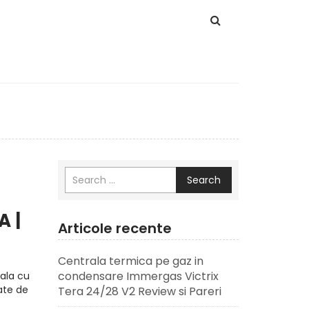
Search
A |
Articole recente
e
Centrala termica pe gaz in
condensare Immergas Victrix
ala cu
ate de
Tera 24/28 V2 Review si Pareri