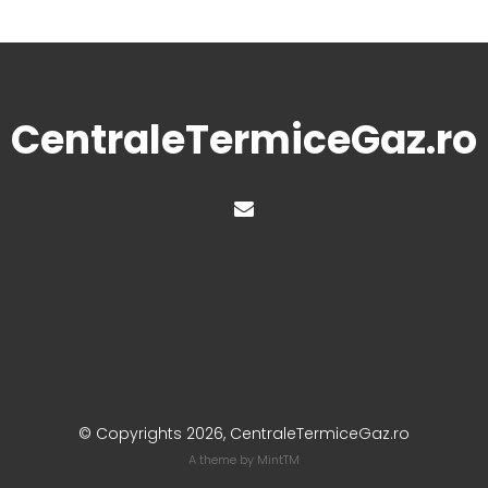
CentraleTermiceGaz.ro
© Copyrights 2026, CentraleTermiceGaz.ro
A theme by
MintTM