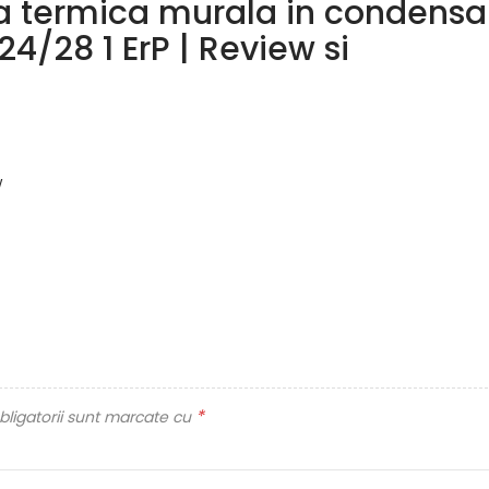
a termica murala in condensa
4/28 1 ErP | Review si
w
*
ligatorii sunt marcate cu