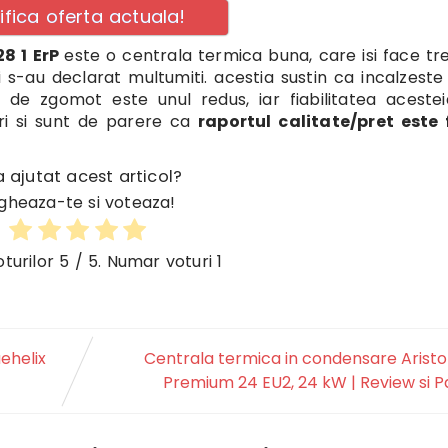
ifica oferta actuala!
8 1 ErP
este o centrala termica buna, care isi face tr
 s-au declarat multumiti. acestia sustin ca incalzeste
l de zgomot este unul redus, iar fiabilitatea aceste
ori si sunt de parere ca
raportul calitate/pret este 
 ajutat acest articol?
gheaza-te si voteaza!
oturilor
5
/ 5. Numar voturi
1
ehelix
Centrala termica in condensare Arist
Premium 24 EU2, 24 kW | Review si P