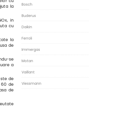
elor cu
Bosch
juta la
Buderus
NOx, in
zuta cu
Daikin
Ferroli
tate la
dusa de
Immergas
ndu-se
Motan
cuare a
Vaillant
este de
Viessmann
a 60 de
lasa de
reutate