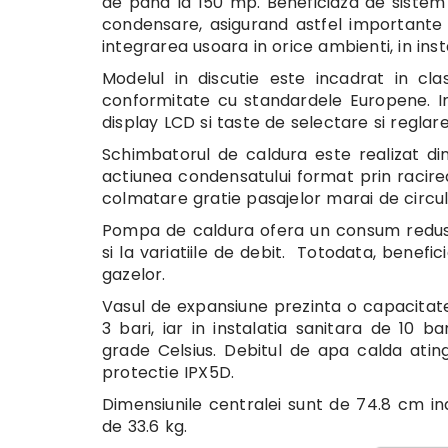
de pana la 150 mp. Beneficiaza de sistem
condensare, asigurand astfel importante 
integrarea usoara in orice ambienti, in inst
Modelul in discutie este incadrat in cl
conformitate cu standardele Europene. In
display LCD si taste de selectare si reglar
Schimbatorul de caldura este realizat din o
actiunea condensatului format prin racire
colmatare gratie pasajelor marai de circul
Pompa de caldura ofera un consum redus
si la variatiile de debit. Totodata, benef
gazelor.
Vasul de expansiune prezinta o capacitate 
3 bari, iar in instalatia sanitara de 10
grade Celsius. Debitul de apa calda atin
protectie IPX5D.
Dimensiunile centralei sunt de 74.8 cm i
de 33.6 kg.