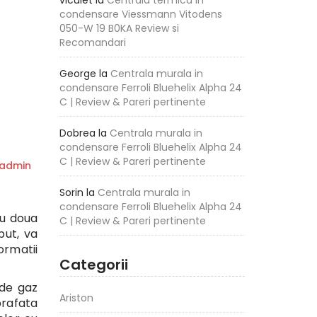
viculet
la
Centrala termica in
condensare Viessmann Vitodens
050-W 19 B0KA Review si
Recomandari
George
la
Centrala murala in
condensare Ferroli Bluehelix Alpha 24
C | Review & Pareri pertinente
Dobrea
la
Centrala murala in
condensare Ferroli Bluehelix Alpha 24
C | Review & Pareri pertinente
admin
Sorin
la
Centrala murala in
condensare Ferroli Bluehelix Alpha 24
cu doua
C | Review & Pareri pertinente
put, va
ormatii
Categorii
de gaz
Ariston
prafata