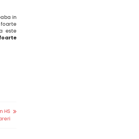
eaba in
 foarte
ia este
foarte
on HS
areri