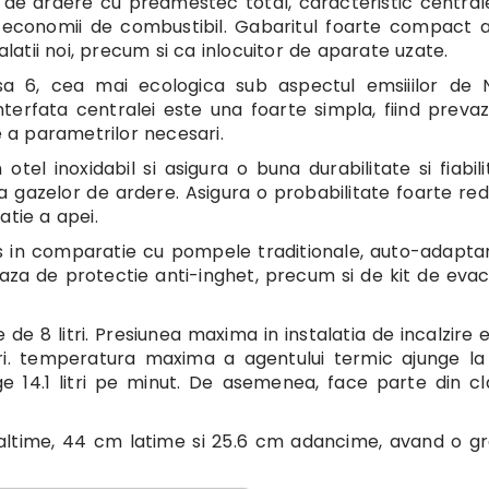
 de ardere cu preamestec total, caracteristic central
economii de combustibil. Gabaritul foarte compact a
alatii noi, precum si ca inlocuitor de aparate uzate.
asa 6, cea mai ecologica sub aspectul emsiiilor de 
terfata centralei este una foarte simpla, fiind preva
e a parametrilor necesari.
tel inoxidabil si asigura o buna durabilitate si fiabili
a gazelor de ardere. Asigura o probabilitate foarte re
atie a apei.
 in comparatie cu pompele traditionale, auto-adapta
iciaza de protectie anti-inghet, precum si de kit de eva
de 8 litri. Presiunea maxima in instalatia de incalzire 
 bari. temperatura maxima a agentului termic ajunge l
ge 14.1 litri pe minut. De asemenea, face parte din c
naltime, 44 cm latime si 25.6 cm adancime, avand o g