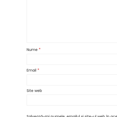
*
Nume
*
Email
Site web
Salvează-mi numele, emailul și site-ul web în ac