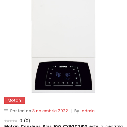
Motan
Posted on
3 noiembrie 2022
|
By
admin
0
(
0
)
Motan Condens Plus 100 C38GC29V1
este o centrala