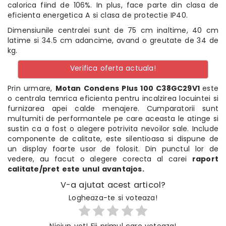
calorica fiind de 106%. In plus, face parte din clasa de
eficienta energetica A si clasa de protectie IP40.
Dimensiunile centralei sunt de 75 cm inaltime, 40 cm
latime si 34.5 cm adancime, avand o greutate de 34 de
kg.
Verifica oferta actuala!
Prin urmare,
Motan Condens Plus 100 C38GC29V1
este
o centrala temrica eficienta pentru incalzirea locuintei si
furnizarea apei calde menajere. Cumparatorii sunt
multumiti de performantele pe care aceasta le atinge si
sustin ca a fost o alegere potrivita nevoilor sale. Include
componente de calitate, este silentioasa si dispune de
un display foarte usor de folosit. Din punctul lor de
vedere, au facut o alegere corecta al carei
raport
calitate/pret este unul avantajos.
V-a ajutat acest articol?
Logheaza-te si voteaza!