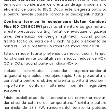
termica in condensare ce ofera un design modern si o
eficienta de pana la 106%. Daca este alegerea potrivita
si pentru nevoile voastre, ramane sa descoperiti indata.
Centrala termica in condensare Motan Condens
Plus 100 C38GC29V1
prezinta alimentare cu gaz natural
si este prevazuta cu tiraj fortat de evacuare a gazelor
arse. Beneficiaza de design high-tech, avand panou
frontal tactic cu ecra de 4.3 inch. Asigura o eficienta de
pana la 106% si prezinta un raport de modulare de 1:10.
Este un model foarte prietenos cu mediul, caci in timpul
functionarii emite cantitati semnificativ reduse de NOx,
CO si CO2, facand parte din clasa NOx 5.
Include schimbator secundar supradimensionat
asigurand apa calda menajara rapid. Este proiectata si
construita pentru a obtine eficienta sporita si economii
importante conform ultimelor cerinte legislative
europene.
Exista posibilitatea de a conecta un crono-termostat,
dar si sonda externa de temperatura. Prezinta o putere
nominala de 28.3 kW, randamentul termic la puterea