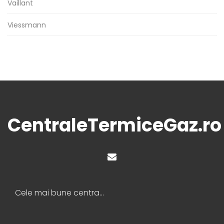
Vaillant
Viessmann
CentraleTermiceGaz.ro
Cele mai bune centrale termice pe gaz 2026